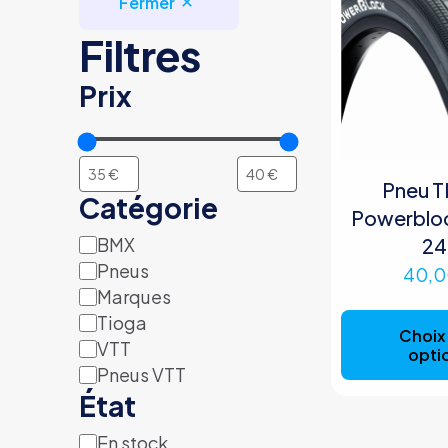
Fermer
Filtres
Prix
Pneu 
Catégorie
Powerbloc
BMX
24
Catégorie
Pneus
40,
Marques
Tioga
Choix
VTT
opti
Pneus VTT
État
En stock
Disponibilité