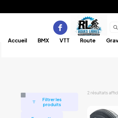
Accueil
BMX
VTT
Route
Grav
2 résultats affi
Filtrer les
produits