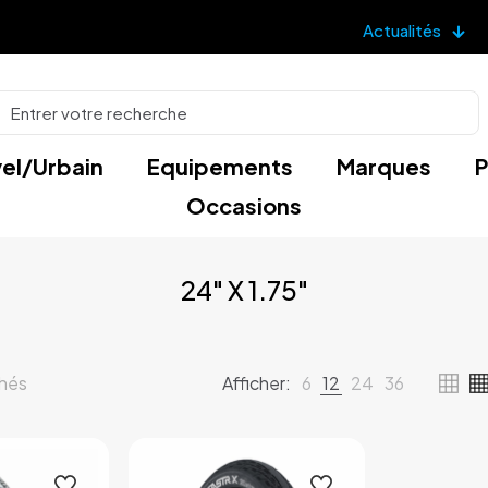
Actualités
el/Urbain
Equipements
Marques
P
Occasions
24" X 1.75"
Trié
chés
Afficher:
6
12
24
36
par
popularité