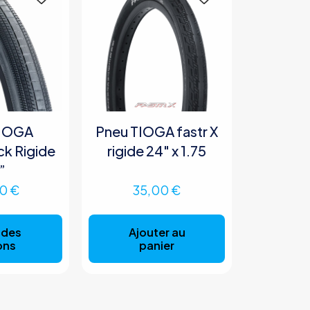
TIOGA
Pneu TIOGA fastr X
k Rigide
rigide 24″ x 1.75
”
00
€
35,00
€
Ce
produit
 des
Ajouter au
a
ons
panier
plusieurs
variations.
Les