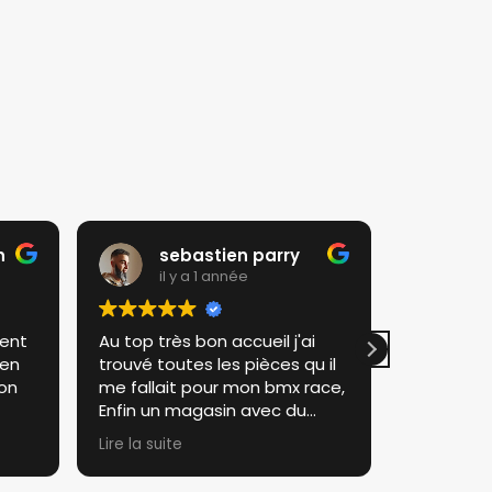
n
sebastien parry
ra
il y a 1 année
il 
ient
Au top très bon accueil j'ai
Très satis
ien
trouvé toutes les pièces qu il
Je recom
ion
me fallait pour mon bmx race,
Au top Rou
Enfin un magasin avec du
stock et patron sympathique.
Lire la suite
Je recommande a 100%