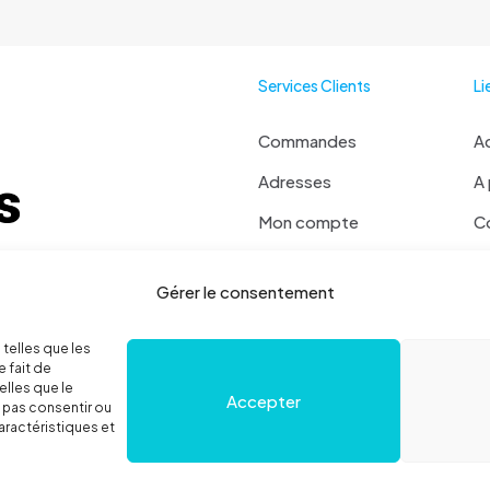
Services Clients
Li
Commandes
Ac
Adresses
A
Mon compte
C
Mot de passe perdu
Ma
 ? Contactez moi !
Gérer le consentement
Se déconnecter
 36 78 52
Politique de cookies
 telles que les
 fait de
elles que le
Accepter
e pas consentir ou
aractéristiques et
égales