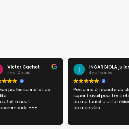
options
peuvent
être
choisies
sur
la
page
du
produit
Victor Cachot
INGARGIOLA julie
il y a 12 mois
il y a 1 année
vice professionnel et de
Personne à l écoute du cl
ité.
super travail pour l entret
 refait à neuf.
de ma fourche et la révis
recommande +++
de mon vélo