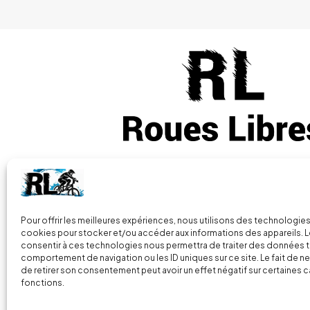
Vous avez des questions
+33 (0) 7 86
Pour offrir les meilleures expériences, nous utilisons des technologies
cookies pour stocker et/ou accéder aux informations des appareils. Le
consentir à ces technologies nous permettra de traiter des données t
2 Parc de la Presle, 70160 Faverney
comportement de navigation ou les ID uniques sur ce site. Le fait de n
France
de retirer son consentement peut avoir un effet négatif sur certaines c
fonctions.
© 2024
Roues libres
| Tous droits réservés |
Mentions L