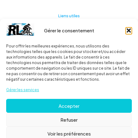
Liens utiles
Gérer le consentement
Actualités
A propos
Pour offrir les meilleures expériences, nous utilisons des
technologies telles que les cookies pour stocker et/ou accéder
Contact
aux informations des appareils. Le fait de consentir à ces
technologies nous permettra de traiter des données telles que le
Ma liste
comportement de navigation ou les ID uniques sur ce site. Le fait de
ne pas consentir ou de retirer son consentement peut avoir un effet
négatif sur certaines caractéristiques et fonctions.
Livraisons
Gérer les services
Livraison
Accepter
FAQ
Refuser
© 2024
Roues libres
| Tous droits réservés |
Mentions
Voir les préférences