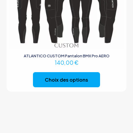
ATLANTICO CUSTOM Pantalon BMX Pro AERO
140,00
€
Ce
produit
Choix des options
a
plusieurs
variations.
Les
options
peuvent
être
choisies
sur
la