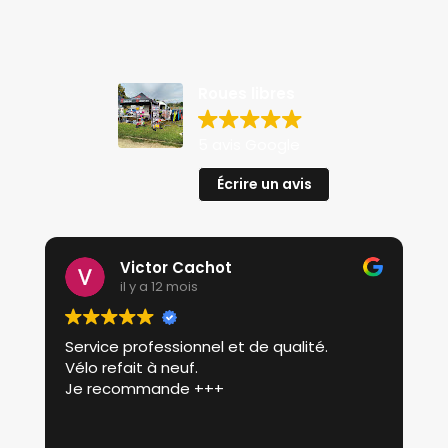
page
du
produit
Roues libres
5 avis Google
Écrire un avis
Victor Cachot
il y a 12 mois
Service professionnel et de qualité.
P
Vélo refait à neuf.
p
Je recommande +++
r