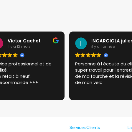
choisies
sur
la
page
du
produit
Victor Cachot
INGARGIOLA julie
il y a 12 mois
il y a 1 année
vice professionnel et de
Personne à l écoute du cl
ité.
super travail pour l entret
 refait à neuf.
de ma fourche et la révis
recommande +++
de mon vélo
Services Clients
Li