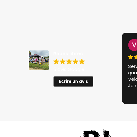
Roues libres
Ser
5 avis Google
qual
Vélo
Écrire un avis
Je 