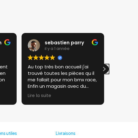
n
sebastien parry
ra
il y a 1 année
il 
ient
Au top très bon accueil j'ai
Très satis
ien
trouvé toutes les pièces qu il
Je recom
ion
me fallait pour mon bmx race,
Au top Rou
Enfin un magasin avec du
stock et patron sympathique.
Lire la suite
Je recommande a 100%
ens utiles
Livraisons