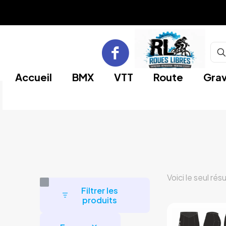
Accueil
BMX
VTT
Route
Grav
Voici le seul rés
Filtrer les
produits