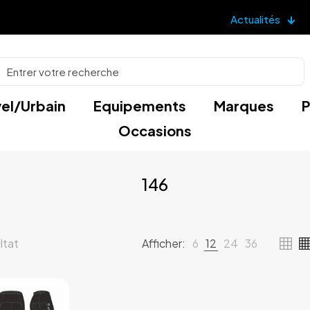
Actualités
el/Urbain
Equipements
Marques
P
Occasions
146
ultat
Afficher:
6
12
24
36