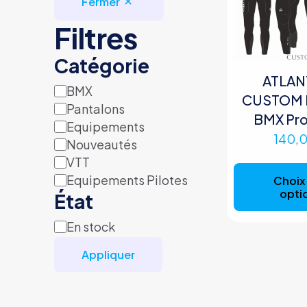
Fermer
Filtres
Catégorie
ATLAN
BMX
Catégorie
CUSTOM P
Pantalons
BMX Pr
Equipements
140,
Nouveautés
VTT
Equipements Pilotes
Choix
opti
État
En stock
Disponibilité
Appliquer