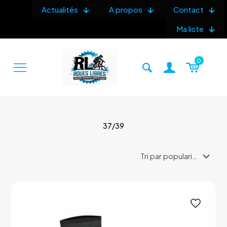
Actualités
A propos
Contact
Ma liste
0
37/39