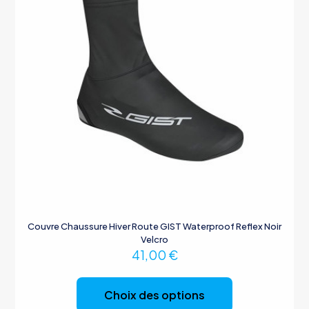
Couvre Chaussure Hiver Route GIST Waterproof Reflex Noir
Velcro
41,00
€
Ce
produit
Choix des options
a