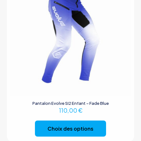
Pantalon Evolve SI2 Enfant – Fade Blue
110,00
€
Ce
produit
Choix des options
a
plusieurs