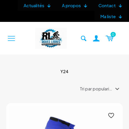
Actualités
A propos
Contact
Ma liste
0
Y24