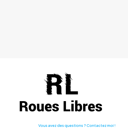
peuvent
être
choisies
sur
la
page
du
produit
Vous avez des questions ? Contactez moi !