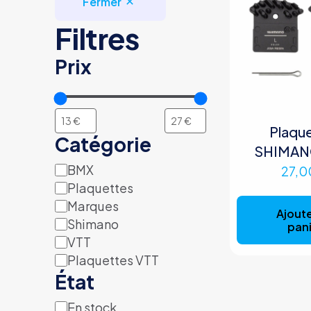
Fermer
Filtres
Prix
Plaqu
Catégorie
SHIMAN
BMX
Catégorie
27,
Plaquettes
Marques
Ajoute
Shimano
pani
VTT
Plaquettes VTT
État
En stock
Disponibilité