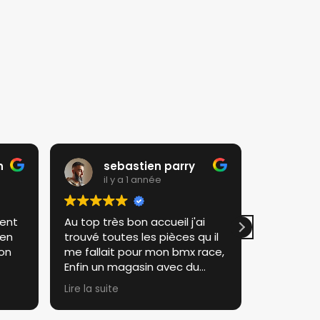
n
sebastien parry
ra
il y a 1 année
il 
ient
Au top très bon accueil j'ai
Très satis
ien
trouvé toutes les pièces qu il
Je recom
ion
me fallait pour mon bmx race,
Au top Rou
Enfin un magasin avec du
stock et patron sympathique.
Lire la suite
Je recommande a 100%