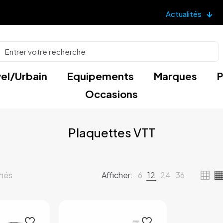
Actualités
el/Urbain
Equipements
Marques
P
Occasions
Plaquettes VTT
Trié
chés
Afficher:
6
12
24
36
par
popularité