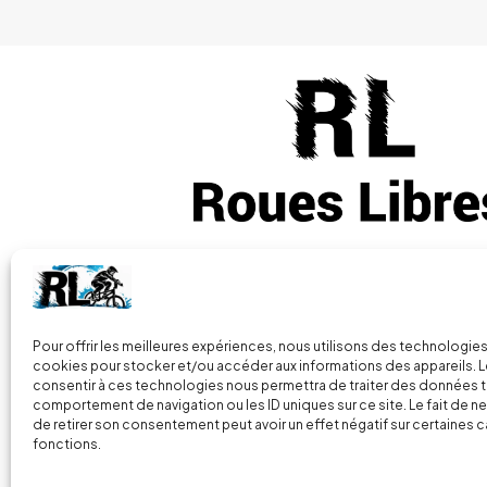
Vous avez des questions
+33 (0) 7 86
Pour offrir les meilleures expériences, nous utilisons des technologies
cookies pour stocker et/ou accéder aux informations des appareils. Le
consentir à ces technologies nous permettra de traiter des données t
2 Parc de la Presle, 70160 Faverney
comportement de navigation ou les ID uniques sur ce site. Le fait de n
France
de retirer son consentement peut avoir un effet négatif sur certaines c
fonctions.
© 2024
Roues libres
| Tous droits réservés |
Mentions L