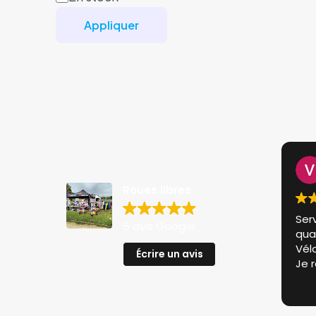
Appliquer
Roues libres
Ser
5 avis Google
qual
Vélo
Écrire un avis
Je 