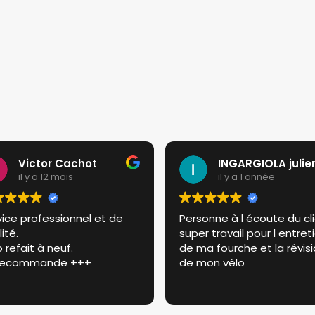
Victor Cachot
INGARGIOLA julie
il y a 12 mois
il y a 1 année
vice professionnel et de
Personne à l écoute du cl
ité.
super travail pour l entret
 refait à neuf.
de ma fourche et la révis
recommande +++
de mon vélo