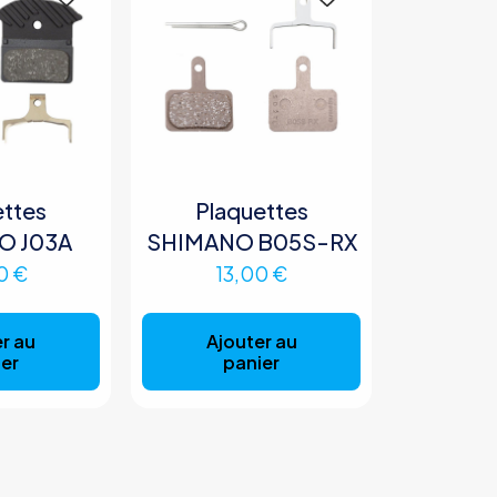
ettes
Plaquettes
O J03A
SHIMANO B05S-RX
00
€
13,00
€
r au
Ajouter au
er
panier