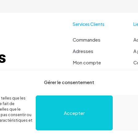
Services Clients
Li
Commandes
Ac
Adresses
A
Mon compte
C
Mot de passe perdu
Ma
 ? Contactez moi !
Gérer le consentement
Se déconnecter
 36 78 52
Politique de cookies
 telles que les
 fait de
elles que le
Accepter
e pas consentir ou
aractéristiques et
égales