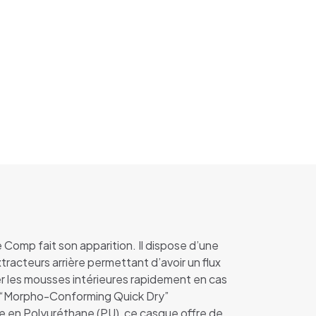
Comp fait son apparition. Il dispose d’une
racteurs arrière permettant d’avoir un flux
er les mousses intérieures rapidement en cas
ur “Morpho-Conforming Quick Dry”
e en Polyuréthane (PU), ce casque offre de