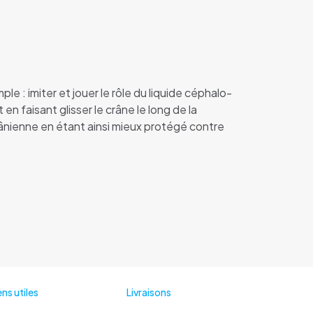
 : imiter et jouer le rôle du liquide céphalo-
n faisant glisser le crâne le long de la
crânienne en étant ainsi mieux protégé contre
ens utiles
Livraisons