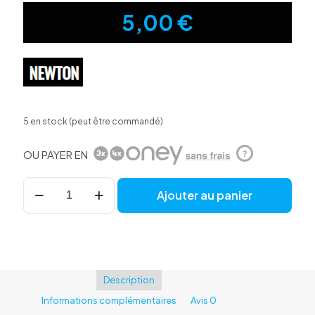
5,00
€
5 en stock (peut être commandé)
OU PAYER EN
?
quantité
Ajouter au panier
de
Chambre
à
air
26x1.50/2.00
Newton
valve
Description
presta
Informations complémentaires
Avis
0