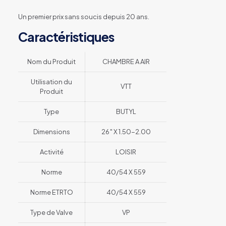
Un premier prix sans soucis depuis 20 ans.
Caractéristiques
Nom du Produit
CHAMBRE A AIR
Utilisation du
VTT
Produit
Type
BUTYL
Dimensions
26″ X 1.50-2.00
Activité
LOISIR
Norme
40/54 X 559
Norme ETRTO
40/54 X 559
Type de Valve
VP