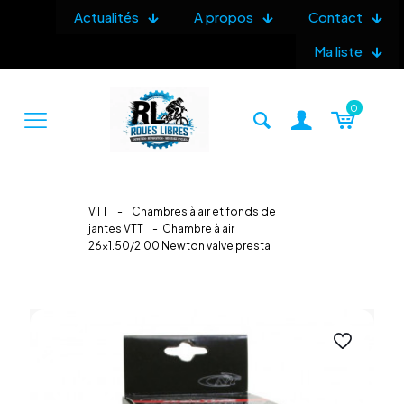
Actualités
A propos
Contact
Ma liste
0
VTT
-
Chambres à air et fonds de
jantes VTT
-
Chambre à air
26×1.50/2.00 Newton valve presta