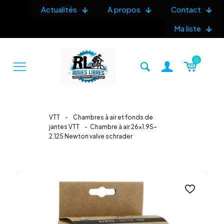
Actualités
A propos
Contact
Ma liste
0
VTT
-
Chambres à air et fonds de
jantes VTT
-
Chambre à air 26×1.95-
2.125 Newton valve schrader