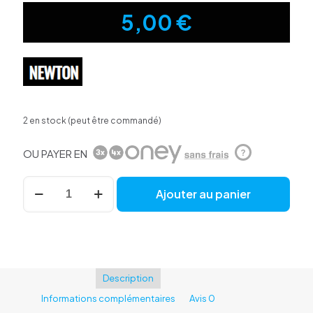
5,00
€
2 en stock (peut être commandé)
OU PAYER EN
?
quantité
Ajouter au panier
de
Chambre
à
air
26x1.95-
2.125
Newton
Description
valve
Informations complémentaires
Avis
0
schrader