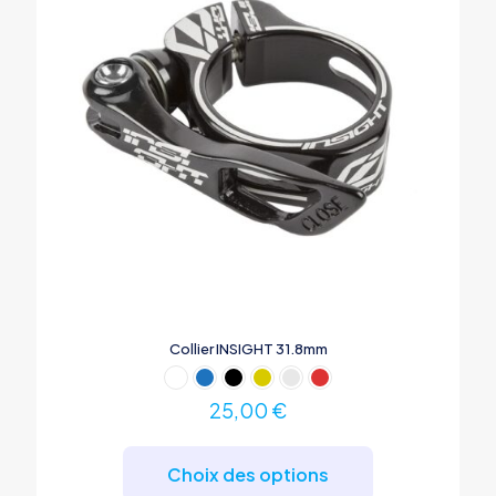
Collier INSIGHT 31.8mm
25,00
€
Ce
produit
Choix des options
a