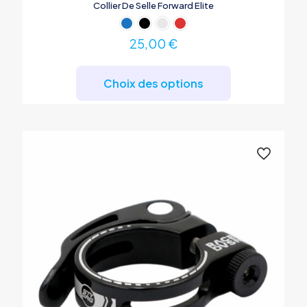
Collier De Selle Forward Elite
25,00
€
Ce
produit
Choix des options
a
plusieurs
variations.
Les
options
peuvent
être
choisies
sur
la
page
du
produit