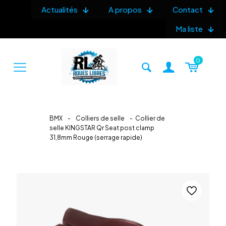
Actualités
A propos
Contact
Ma liste
0
BMX
-
Colliers de selle
-
Collier de
selle KINGSTAR Qr Seat post clamp
31,8mm Rouge (serrage rapide)