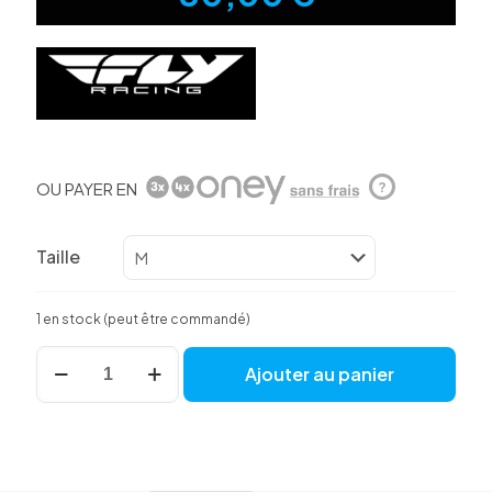
OU PAYER EN
?
Taille
1 en stock (peut être commandé)
quantité
Ajouter au panier
de
FLY
genouillère
lite
2