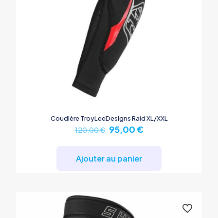
Coudière TroyLeeDesigns Raid XL/XXL
Le
Le
95,00
€
120,00
€
prix
prix
initial
actuel
était :
est :
Ajouter au panier
120,00 €.
95,00 €.