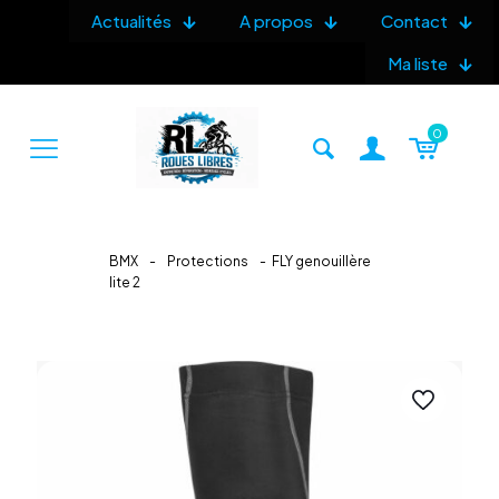
Actualités
A propos
Contact
Ma liste
0
BMX
-
Protections
-
FLY genouillère
lite 2