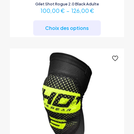
Gilet Shot Rogue 2.0 Black Adulte
Plage
100,00
€
–
126,00
€
de
Ce
prix :
produit
100,00 €
Choix des options
a
à
plusieurs
126,00 €
variations.
Les
options
peuvent
être
choisies
sur
la
page
du
produit