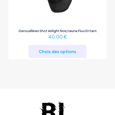
Genouillères Shot Airlight Noir/Jaune Fluo Enfant
40,00
€
Ce
produit
Choix des options
a
plusieurs
variations.
Les
options
peuvent
être
choisies
sur
la
page
du
produit