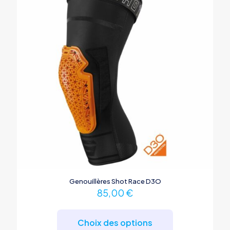
Genouillères Shot Race D3O
85,00
€
Ce
produit
Choix des options
a