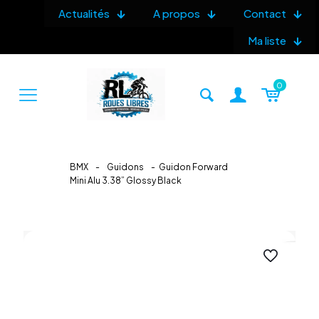
Actualités
A propos
Contact
Ma liste
0
BMX
-
Guidons
-
Guidon Forward
Mini Alu 3.38” Glossy Black