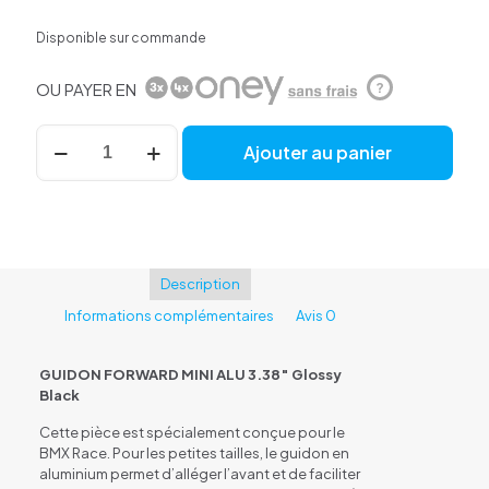
Disponible sur commande
OU PAYER EN
?
quantité
Ajouter au panier
de
Guidon
Forward
Mini
Alu
3.38''
Glossy
Description
Black
Informations complémentaires
Avis
0
GUIDON FORWARD MINI ALU 3.38″ Glossy
Black
Cette pièce est spécialement conçue pour le
BMX Race. Pour les petites tailles, le guidon en
aluminium permet d’alléger l’avant et de faciliter