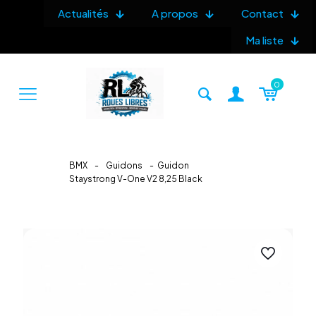
Actualités
A propos
Contact
Ma liste
0
BMX
-
Guidons
-
Guidon
Staystrong V-One V2 8,25 Black