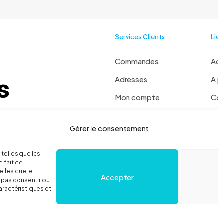
options
peuvent
être
Services Clients
Li
choisies
sur
la
Commandes
Ac
page
Adresses
A
du
produit
Mon compte
C
Mot de passe perdu
Ma
 ? Contactez moi !
Gérer le consentement
Se déconnecter
 36 78 52
Politique de cookies
 telles que les
 fait de
elles que le
Accepter
e pas consentir ou
aractéristiques et
égales