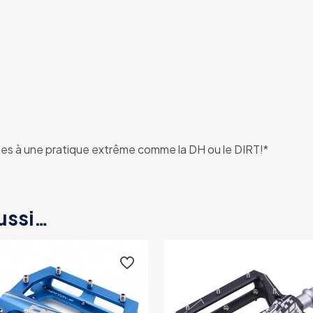
s à une pratique extrême comme la DH ou le DIRT!*
ussi…