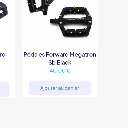
ro
Pédales Forward Megatron
Sb Black
40,00
€
Ce
produit
Ajouter au panier
a
plusieurs
variations.
Les
options