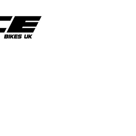
prix
prix
initial
actuel
était :
est :
49,00 €.
45,00 €.