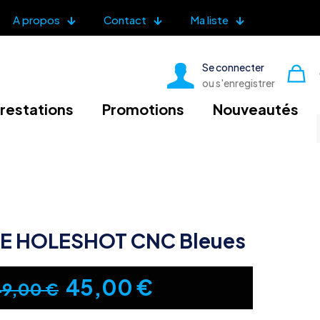
A propos
Contact
Ma liste
Se connecter
ou s'enregistrer
restations
Promotions
Nouveautés
CE HOLESHOT CNC Bleues
Le
Le
45,00
€
49,00
€