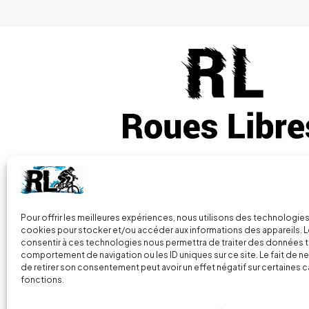
Vous avez des questions
+33 (0) 7 86
Pour offrir les meilleures expériences, nous utilisons des technologies
cookies pour stocker et/ou accéder aux informations des appareils. Le
consentir à ces technologies nous permettra de traiter des données t
2 Parc de la Presle, 70160 Faverney
comportement de navigation ou les ID uniques sur ce site. Le fait de n
France
de retirer son consentement peut avoir un effet négatif sur certaines c
fonctions.
© 2024
Roues libres
| Tous droits réservés |
Mentions L