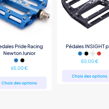
edales Pride Racing
Pédales INSIGHT p
Newton Junior
50,00
€
65,00
€
Ce
Choix des options
produit
Choix des options
a
plusieurs
variations.
Les