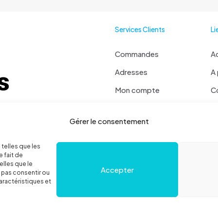
peuvent
être
Services Clients
Li
choisies
sur
la
Commandes
Ac
page
Adresses
A
du
produit
Mon compte
C
Mot de passe perdu
Ma
 ? Contactez moi !
Gérer le consentement
Se déconnecter
 36 78 52
Politique de cookies
 telles que les
 fait de
elles que le
Accepter
e pas consentir ou
aractéristiques et
égales