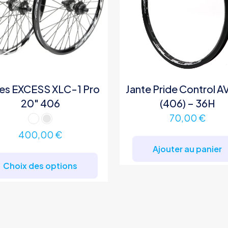
es EXCESS XLC-1 Pro
Jante Pride Control A
20″ 406
(406) – 36H
70,00
€
400,00
€
Ajouter au panier
Ce
produit
Choix des options
a
plusieurs
variations.
Les
options