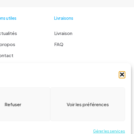
ens utiles
Livraisons
tualités
Livraison
 propos
FAQ
ontact
 liste
Refuser
Voir les préférences
Gérer les services