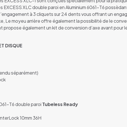
ues EXCESS XLC-1 sont conçues spécialement pour la pratiqu
tes EXCESS XLC double paroi en Aluminium 6061-T6 possèdant 
ngagement à 3 cliquets sur 24 dents vous offrant un engage
ke, Le moyeu arrière offre également la possibilité de le conver
 propose également un kit de conversion d’axe avant pour 
ET DISQUE
endu séparément)
ock
61-T6 double paroi
Tubeless
Ready
enterLock 10mm 36H