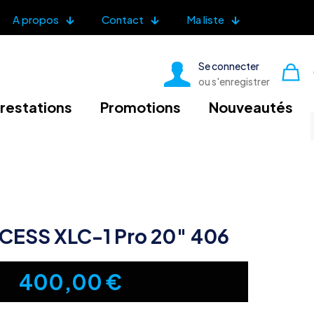
A propos
Contact
Ma liste
Se connecter
ou s'enregistrer
restations
Promotions
Nouveautés
CESS XLC-1 Pro 20″ 406
400,00
€