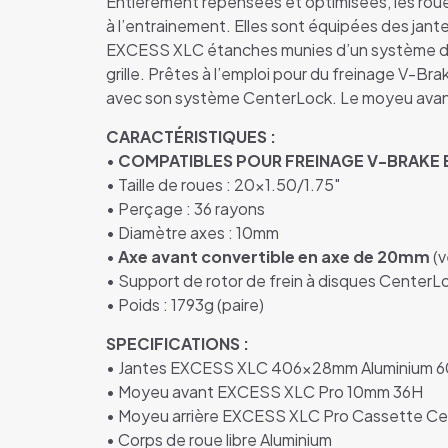
Entièrement repensées et optimisées, les ro
à l’entrainement. Elles sont équipées des jan
EXCESS XLC étanches munies d’un système d’e
grille. Prêtes à l’emploi pour du freinage V-Bra
avec son système CenterLock. Le moyeu avant
CARACTÉRISTIQUES :
•
COMPATIBLES
POUR FREINAGE V-BRAKE 
• Taille de roues : 20×1.50/1.75″
• Perçage : 36 rayons
• Diamètre axes : 10mm
•
Axe avant convertible en axe de 20mm
(v
• Support de rotor de frein à disques CenterL
• Poids : 1793g (paire)
SPECIFICATIONS :
• Jantes EXCESS XLC 406x28mm Aluminium 60
• Moyeu avant EXCESS XLC Pro 10mm 36H
• Moyeu arrière EXCESS XLC Pro Cassette C
• Corps de roue libre Aluminium