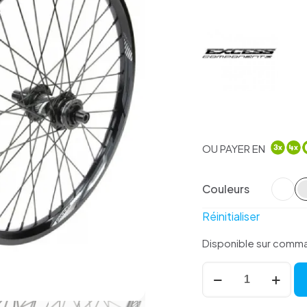
OU PAYER EN
Couleurs
Réinitialiser
Disponible sur comm
quantité
de
Roues