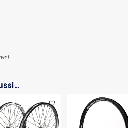
ment
ussi…