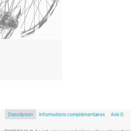
EXCESS
XLC-
1
Pro
20"
406
Description
Informations complémentaires
Avis
0