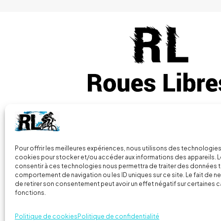
Vous avez des questions
+33 (0) 7 86
Pour offrir les meilleures expériences, nous utilisons des technologies
cookies pour stocker et/ou accéder aux informations des appareils. Le
consentir à ces technologies nous permettra de traiter des données t
2 Parc de la Presle, 70160 Faverney
comportement de navigation ou les ID uniques sur ce site. Le fait de n
France
de retirer son consentement peut avoir un effet négatif sur certaines c
fonctions.
© 2024
Roues libres
| Tous droits réservés |
Mentions L
Politique de cookies
Politique de confidentialité