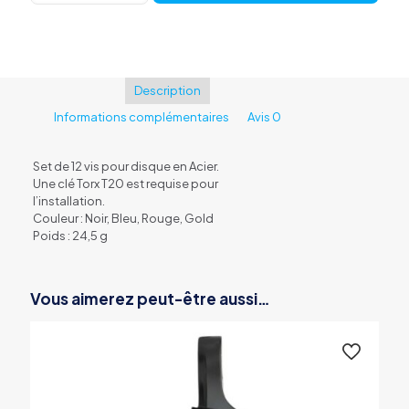
de
12
vis
de
disque
Description
ASHIMA
Informations complémentaires
Avis
0
Set de 12 vis pour disque en Acier.
Une clé Torx T20 est requise pour
l’installation.
Couleur : Noir, Bleu, Rouge, Gold
Poids : 24,5 g
Vous aimerez peut-être aussi…