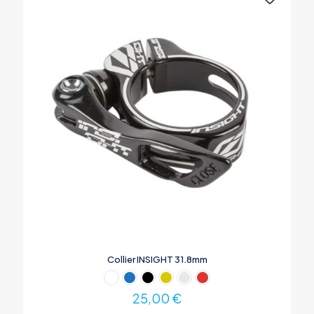
être
choisies
sur
la
page
du
produit
Collier INSIGHT 31.8mm
25,00
€