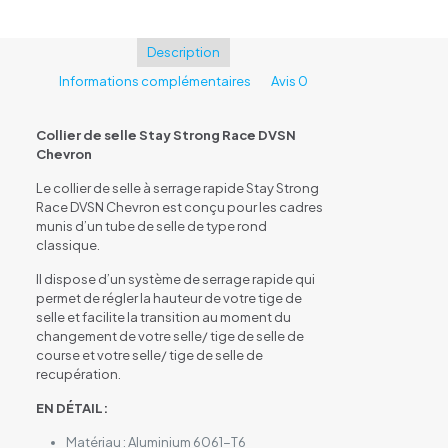
Stay
Strong
Race
Description
DVSN
Informations complémentaires
Avis
0
Chevron
Black
Collier de selle Stay Strong Race DVSN
Chevron
Le collier de selle à serrage rapide Stay Strong
Race DVSN Chevron est conçu pour les cadres
munis d’un tube de selle de type rond
classique.
Il dispose d’un système de serrage rapide qui
permet de régler la hauteur de votre tige de
selle et facilite la transition au moment du
changement de votre selle/ tige de selle de
course et votre selle/ tige de selle de
recupération.
EN DÉTAIL:
Matériau : Aluminium 6061-T6