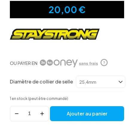
20,00
€
OU PAYER EN
?
Diamètre de collier de selle
1 en stock (peut être commandé)
quantité
Ajouter au panier
de
Collier
De
Selle