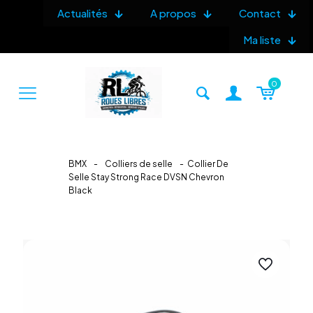
Actualités
A propos
Contact
Ma liste
0
BMX
-
Colliers de selle
-
Collier De
Selle Stay Strong Race DVSN Chevron
Black