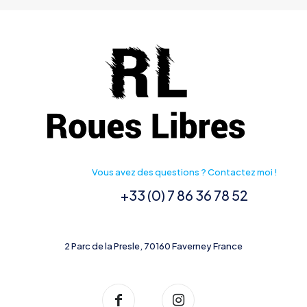
choisies
sur
la
page
du
produit
Vous avez des questions ? Contactez moi !
+33 (0) 7 86 36 78 52
2 Parc de la Presle, 70160 Faverney France