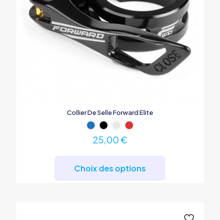
Collier De Selle Forward Elite
25,00
€
Ce
produit
Choix des options
a
plusieurs
variations.
Les
options
peuvent