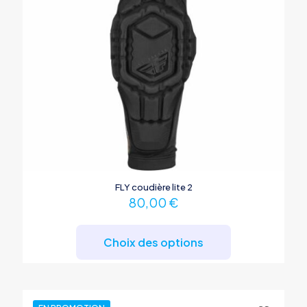
FLY coudière lite 2
80,00
€
Ce
produit
Choix des options
a
plusieurs
variations.
Les
options