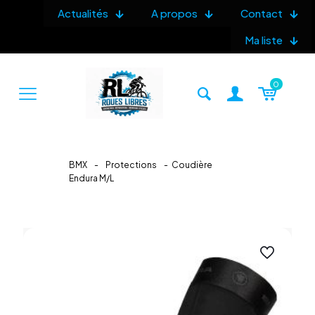
Actualités
A propos
Contact
Ma liste
0
BMX
-
Protections
-
Coudière
Endura M/L