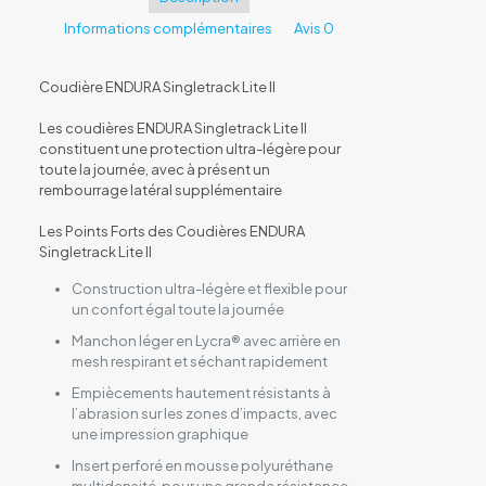
Informations complémentaires
Avis
0
Coudière ENDURA Singletrack Lite II
Les coudières ENDURA Singletrack Lite II
constituent une protection ultra-légère pour
toute la journée, avec à présent un
rembourrage latéral supplémentaire
Les Points Forts des Coudières ENDURA
Singletrack Lite II
Construction ultra-légère et flexible pour
un confort égal toute la journée
Manchon léger en Lycra® avec arrière en
mesh respirant et séchant rapidement
Empiècements hautement résistants à
l’abrasion sur les zones d’impacts, avec
une impression graphique
Insert perforé en mousse polyuréthane