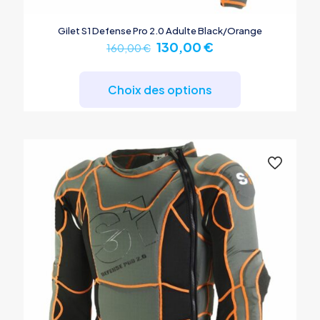
Gilet S1 Defense Pro 2.0 Adulte Black/Orange
Le
Le
130,00
€
160,00
€
prix
prix
Ce
initial
actuel
produit
était :
est :
Choix des options
a
160,00 €.
130,00 €.
plusieurs
variations.
Les
options
peuvent
être
choisies
sur
la
page
du
produit