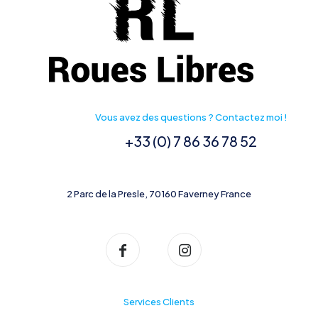
produit
Vous avez des questions ? Contactez moi !
+33 (0) 7 86 36 78 52
2 Parc de la Presle, 70160 Faverney France
Services Clients