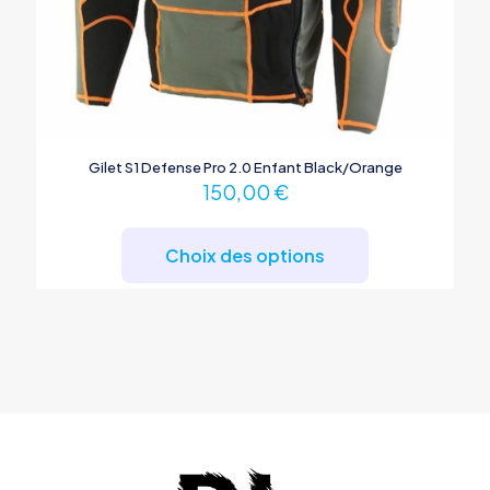
Gilet S1 Defense Pro 2.0 Enfant Black/Orange
150,00
€
Ce
produit
Choix des options
a
plusieurs
variations.
Les
options
peuvent
être
choisies
sur
la
page
du