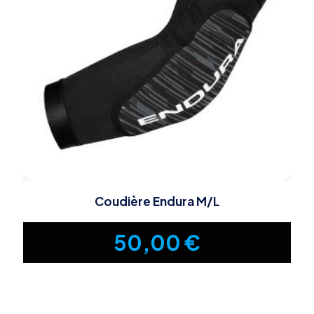
Coudière Endura M/L
50,00
€