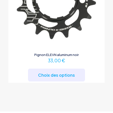
Pignon ELEVN aluminum noir
33,00
€
Ce
produit
Choix des options
a
plusieurs
variations.
Les
options
peuvent
être
choisies