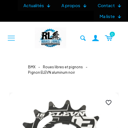
Actualités
A propos
Contact
Ma liste
0
BMX
-
Roues libres et pignons
-
Pignon ELEVN aluminum noir