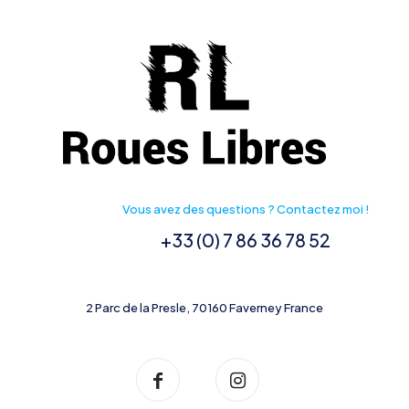
sur
la
page
du
produit
Vous avez des questions ? Contactez moi !
+33 (0) 7 86 36 78 52
2 Parc de la Presle, 70160 Faverney France