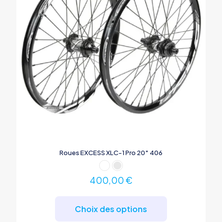
Roues EXCESS XLC-1 Pro 20″ 406
400,00
€
Ce
produit
Choix des options
a
plusieurs