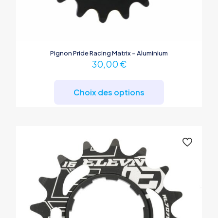
Pignon Pride Racing Matrix – Aluminium
30,00
€
Ce
produit
Choix des options
a
plusieurs
variations.
Les
options
peuvent
être
choisies
sur
la
page
du
produit