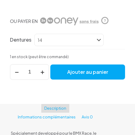
OU PAYER EN
?
Dentures
1 en stock (peut être commandé)
quantité
Ajouter au panier
de
Pignon
ELEVN
aluminum
noir
Description
Informations complémentaires
Avis
0
Spécialement developpé pour le BMX Race, le